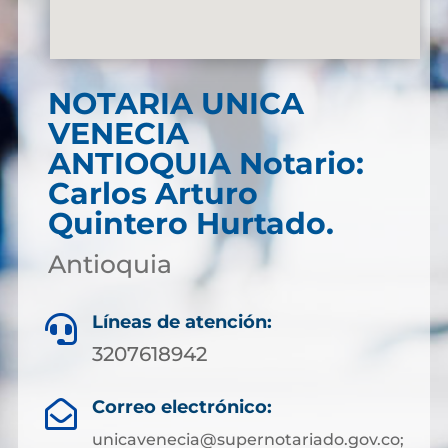
NOTARIA UNICA
VENECIA
ANTIOQUIA Notario:
Carlos Arturo
Quintero Hurtado.
Antioquia
Líneas de atención:

3207618942
Correo electrónico:

unicavenecia@supernotariado.gov.co;