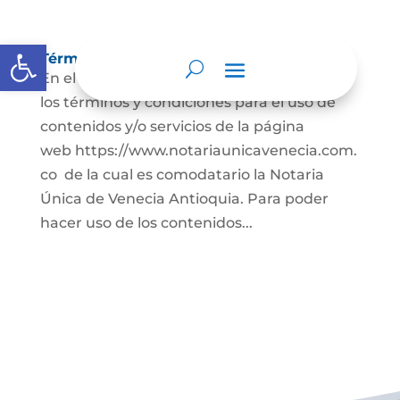
Abrir barra de herramientas
Términos y condiciones
En el presente documento se establecen
los términos y condiciones para el uso de
contenidos y/o servicios de la página
web https://www.notariaunicavenecia.com.
co de la cual es comodatario la Notaria
Única de Venecia Antioquia. Para poder
hacer uso de los contenidos...