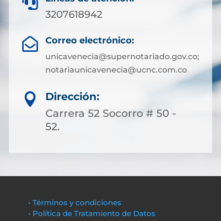

3207618942
Correo electrónico:

unicavenecia@supernotariado.gov.co;
notariaunicavenecia@ucnc.com.co
Dirección:

Carrera 52 Socorro # 50 -
52.
• Términos y condiciones
• Política de Tratamiento de Datos