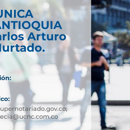
UNICA
ANTIOQUIA
arlos Arturo
Hurtado.
ión:
ico:
pernotariado.gov.co;
necia@ucnc.com.co