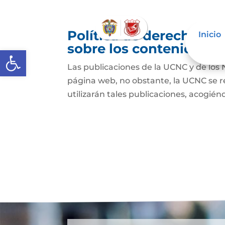
Política de derechos de
Inicio
sobre los contenidos
Abrir barra de herramientas
Las publicaciones de la UCNC y de los 
página web, no obstante, la UCNC se r
utilizarán tales publicaciones, acogiénd