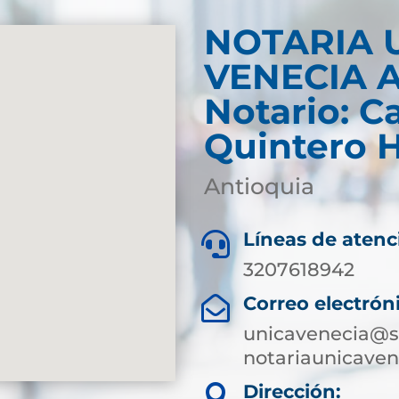
NOTARIA 
VENECIA 
Notario: C
Quintero 
Antioquia
Líneas de atenc

3207618942
Correo electrón

unicavenecia@su
notariaunicave
Dirección:
