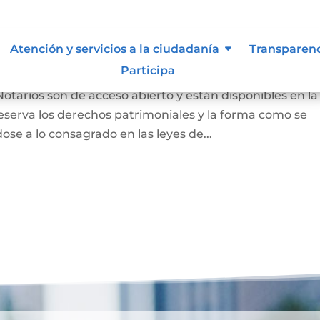
 autor y/o autorización de uso
Atención y servicios a la ciudadanía
Transparen
Participa
Notarios son de acceso abierto y están disponibles en la
eserva los derechos patrimoniales y la forma como se
ose a lo consagrado en las leyes de...