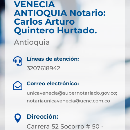
VENECIA
ANTIOQUIA Notario:
Carlos Arturo
Quintero Hurtado.
Antioquia
Líneas de atención:

3207618942
Correo electrónico:

unicavenecia@supernotariado.gov.co;
notariaunicavenecia@ucnc.com.co
Dirección:

Carrera 52 Socorro # 50 -