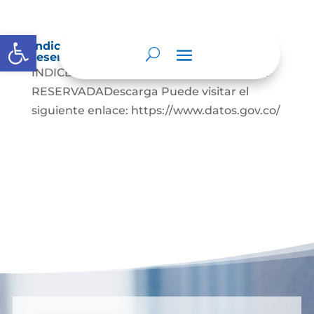
Abrir barra de herramientas
Índice de información clasificada y
reservada
INDICE DE INFORMACION CLASIFICADA Y
RESERVADADescarga Puede visitar el
siguiente enlace: https://www.datos.gov.co/