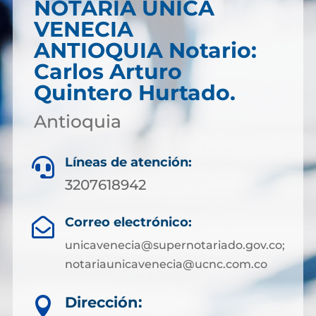
NOTARIA UNICA
VENECIA
ANTIOQUIA Notario:
Carlos Arturo
Quintero Hurtado.
Antioquia
Líneas de atención:

3207618942
Correo electrónico:

unicavenecia@supernotariado.gov.co;
notariaunicavenecia@ucnc.com.co
Dirección:
