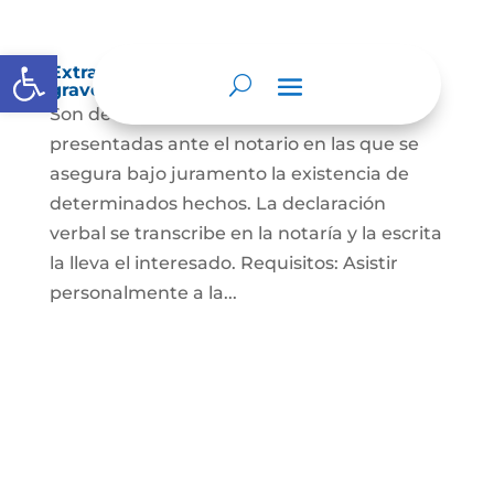
Abrir barra de herramientas
Extra-proceso o declaración bajo la
gravedad de juramento
Son declaraciones verbales o escritas
presentadas ante el notario en las que se
asegura bajo juramento la existencia de
determinados hechos. La declaración
verbal se transcribe en la notaría y la escrita
la lleva el interesado. Requisitos: Asistir
personalmente a la...