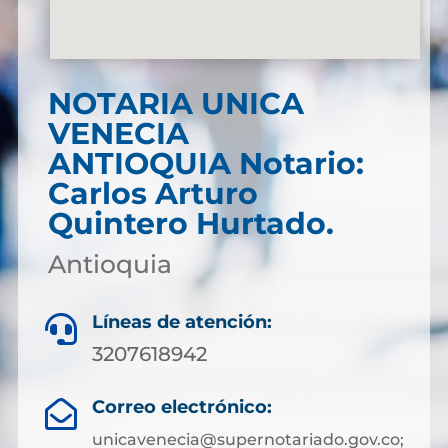
NOTARIA UNICA
VENECIA
ANTIOQUIA Notario:
Carlos Arturo
Quintero Hurtado.
Antioquia
Líneas de atención:

3207618942
Correo electrónico:

unicavenecia@supernotariado.gov.co;