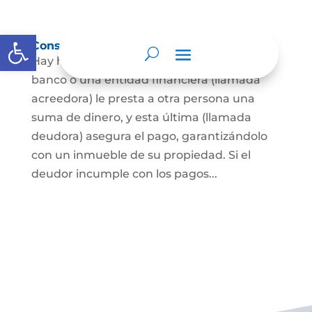
Abrir barra de herramientas
Constitución de hipoteca
Hay hipoteca cuando una persona, o un
banco o una entidad financiera (llamada
acreedora) le presta a otra persona una
suma de dinero, y esta última (llamada
deudora) asegura el pago, garantizándolo
con un inmueble de su propiedad. Si el
deudor incumple con los pagos...