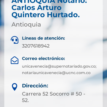
ANTIOQUIA Notario:
Carlos Arturo
Quintero Hurtado.
Antioquia
Líneas de atención:

3207618942
Correo electrónico:

unicavenecia@supernotariado.gov.co;
notariaunicavenecia@ucnc.com.co
Dirección:

Carrera 52 Socorro # 50 -
52.