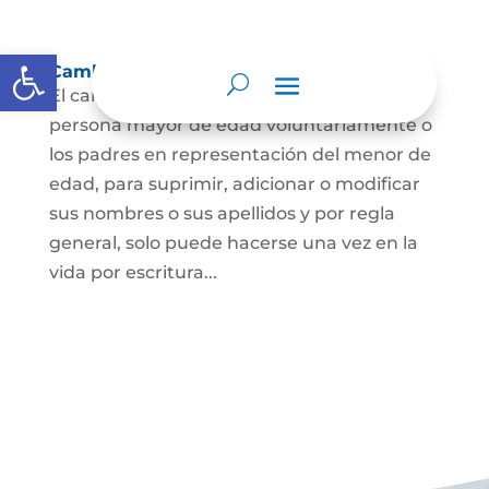
Abrir barra de herramientas
Cambio Nombre
El cambio de nombre lo podrá hacer la
persona mayor de edad voluntariamente o
los padres en representación del menor de
edad, para suprimir, adicionar o modificar
sus nombres o sus apellidos y por regla
general, solo puede hacerse una vez en la
vida por escritura...