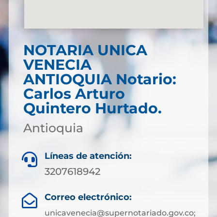
NOTARIA UNICA
VENECIA
ANTIOQUIA Notario:
Carlos Arturo
Quintero Hurtado.
Antioquia
Líneas de atención:

3207618942
Correo electrónico:

unicavenecia@supernotariado.gov.co;