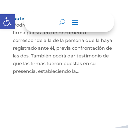
Abrir barra de herramientas
Autenticación de Firma
Podrá dar testimonio escrito de que la
firma puesta en un documento
corresponde a la de la persona que la haya
registrado ante él, previa confrontación de
las dos. También podrá dar testimonio de
que las firmas fueron puestas en su
presencia, estableciendo la...