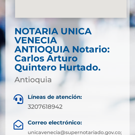
NOTARIA UNICA
VENECIA
ANTIOQUIA Notario:
Carlos Arturo
Quintero Hurtado.
Antioquia
Líneas de atención:

3207618942
Correo electrónico:

unicavenecia@supernotariado.gov.co;