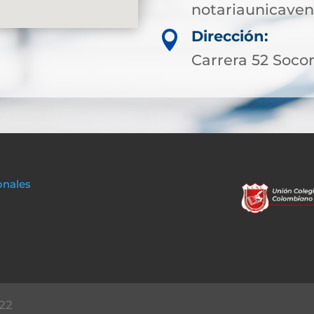
notariaunicave
Dirección:

Carrera 52 Socor
onales
22