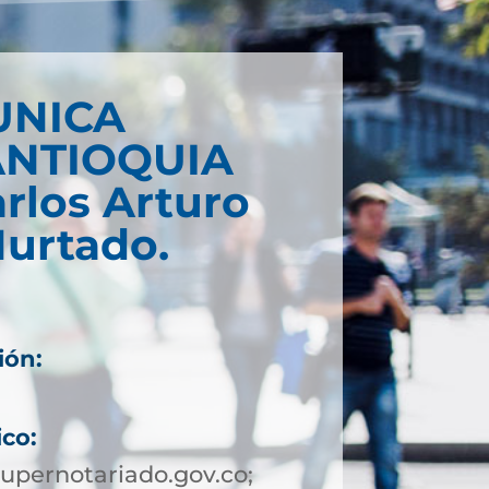
UNICA
ANTIOQUIA
arlos Arturo
Hurtado.
ión:
ico:
pernotariado.gov.co;