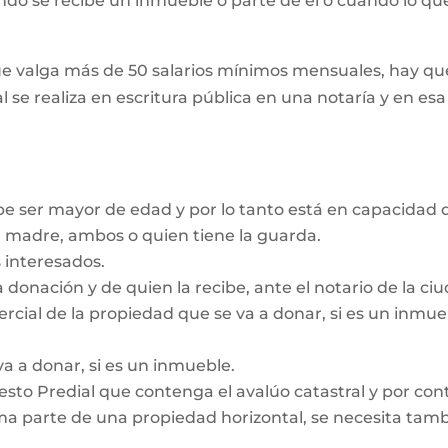
ando se recibe un inmueble o parte de él o cuando lo que
e valga más de 50 salarios mínimos mensuales, hay que
l se realiza en escritura pública en una notaría y en es
be ser mayor de edad y por lo tanto está en capacidad d
a madre, ambos o quien tiene la guarda.
 interesados.
a donación y de quien la recibe, ante el notario de la c
ercial de la propiedad que se va a donar, si es un inmu
va a donar, si es un inmueble.
sto Predial que contenga el avalúo catastral y por contr
a parte de una propiedad horizontal, se necesita tambié