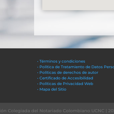
• Términos y condiciones
• Política de Tratamiento de Datos Pers
• Políticas de derechos de autor
• Certificado de Accesibilidad
• Políticas de Privacidad Web
• Mapa del Sitio
ón Colegiada del Notariado Colombiano UCNC | 20