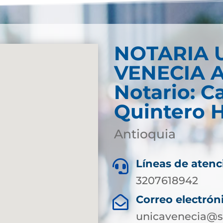
NOTARIA 
VENECIA 
Notario: C
Quintero 
Antioquia
Líneas de atenc

3207618942
Correo electrón

unicavenecia@su