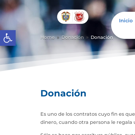
Inicio
Abrir barra de herramientas
Home
Donación
Donación
9
9
Donación
Es uno de los contratos cuyo fin es qu
dinero, cuando otra persona le regala u