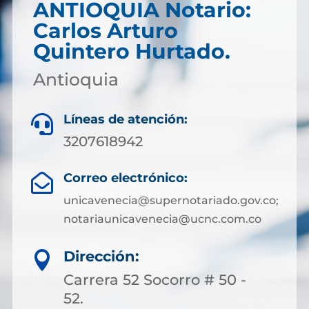
ANTIOQUIA Notario:
Carlos Arturo
Quintero Hurtado.
Antioquia
Líneas de atención:

3207618942
Correo electrónico:

unicavenecia@supernotariado.gov.co;
notariaunicavenecia@ucnc.com.co
Dirección:

Carrera 52 Socorro # 50 -
52.