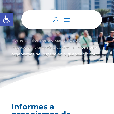
Abrir barra de herramientas
Home
Informes a organismos de
9
inspección, vigilancia y control
Informes a
9
organismos de inspección, vigilancia y control
Informes a