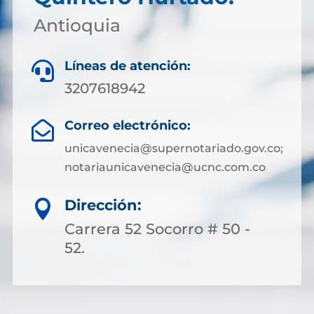
Antioquia
Líneas de atención:

3207618942
Correo electrónico:

unicavenecia@supernotariado.gov.co;
notariaunicavenecia@ucnc.com.co
Dirección:

Carrera 52 Socorro # 50 -
52.